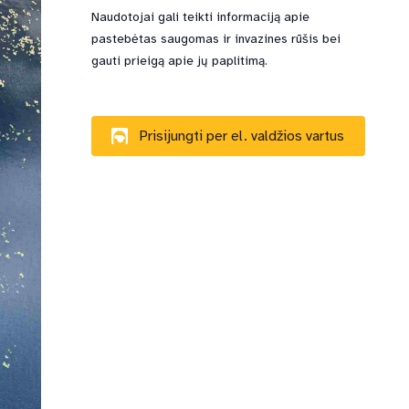
Naudotojai gali teikti informaciją apie
pastebėtas saugomas ir invazines rūšis bei
gauti prieigą apie jų paplitimą.
Prisijungti per el. valdžios vartus